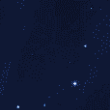
契，为本场与俄罗斯队较量奠定良好基础。
的球队。他们在欧洲赛场上积累了丰富经验，并且近年来逐渐崛
活多变的战术风格，这将给中国女足带来不少挑战。
自都有自己的优势与不足。如何在这场友谊赛中发挥出最佳状态
方过去在各自地区级别上的表现却有一些相似之处。中国女足曾
神赢得了不少赞誉。这种背景让即将到来的较量充满悬念。
男足之间的一些交手情况。从中可以看出，中俄足球对决往往令
为球员间额外动力，从而提升整体表现。
步交流合作的一次契机。不论结果如何，相信这场友谊赛将成为