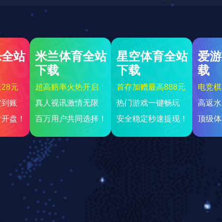
状态分析、历史交锋记录以及球迷期待等四个方面进行详细阐述
，以及对未来发展的影响。
意义。首先，面对俄罗斯女足这样的强劲对手，可以帮助中国队
在实战中的应变能力和团队配合。
赛的一部分。在经历了一段时间的训练后，通过与不同风格球队
下坚实基础。
特殊意义。作为一座历史悠久而又充满活力的城市，武汉承载着
城市在全国范围内的知名度。
回了状态。教练组通过不断调整阵容和战术，让球队在进攻及防