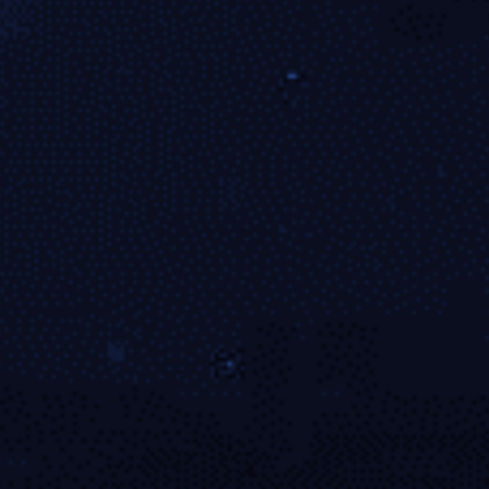
老詹的快乐源于争冠希望
仁慕尼黑与皇家...
在NBA这个竞争激烈的舞台上
2026-07-14
巴萨追逐小蜘蛛马竞要价
惊人的表现。在...
近年来，西班牙足球联赛转会市
2026-06-19