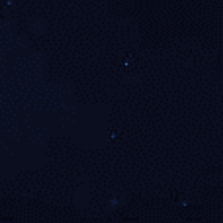
富保罗谈冠军之
，球员们的快乐与辛酸往往交织在一起。...
高于格列兹曼转
场的动态备受关注，而“巴萨追逐小蜘蛛...