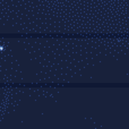
罗斯女足6月7日热身赛将对外公开
赛，定于6月7日举行，此次比赛不仅是两支球队的首次交锋，也