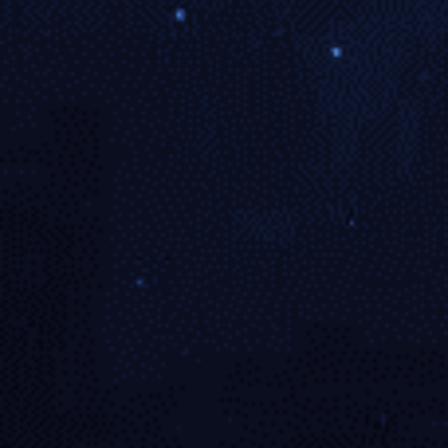
拜仁与皇马欧冠四分之一决赛次回合将由
在即将到来的欧洲冠军联赛四分之一决赛次回合中，拜
2026-06-04
希罗首节表现惊艳11分钟内狂砍16分助力
在一场备受关注的篮球比赛中，年轻球员希罗展现出了
2026-06-09