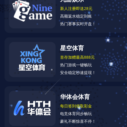
中国女足将在武汉迎战俄
2026-07-04 19:22
34 次阅读
首页
/
体育头条
中国女足将在武汉迎战俄罗斯女足的热身