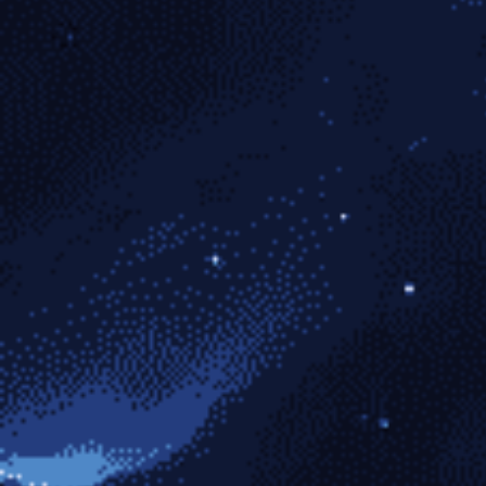
期待着6月7日那一天，中国女足能够充
更高峰。在这个过程中，希望所有爱好者
上一篇：
迪马济奥解析伊劳拉执教米兰战术…
延伸阅读