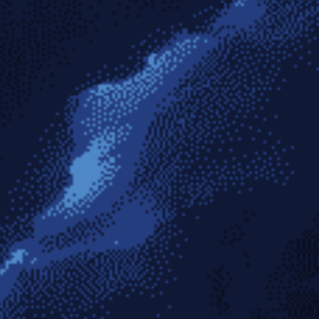
于此役的话题。在社交平台上，有关两支球
直以来都拥有一批忠实球迷，他们渴望看到
与到女性体育运动中来。
关注不仅体现了公众对女子足球发展的认
验和提升自身实力的重要机会。同时，这场