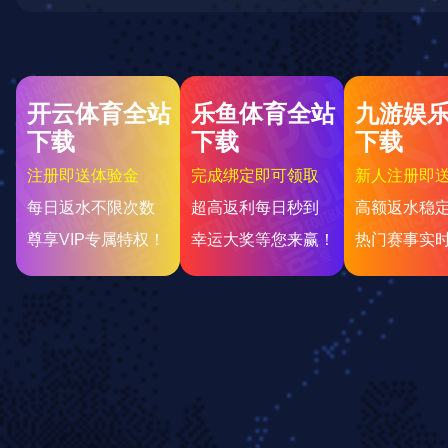
宝贵机会。本文将从比赛的重要性、球队
好地理解此次热身赛对于中国女足的意义
1、比赛的重要性
此次热身赛对于中国女足来说具有重要的
备。这种高水平的热身赛有助于提升球队
其次，这场比赛也是中国女足备战国际大
术安排和比赛节奏，为未来的大型赛事打
最后，武汉作为举办地也赋予了这场比赛
地球迷对足球运动的关注，还能提升整个
2、球队状态分析
从最近几场友谊赛来看，中国女足逐渐找